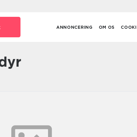
k
ANNONCERING
OM OS
COOKI
 dyr