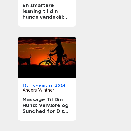
En smartere
løsning til din
hunds vandskål:
Reducer spild og
bevar miljøet
13. november 2024
Anders Winther
Massage Til Din
Hund: Velvære og
Sundhed for Dit
Kæledyr