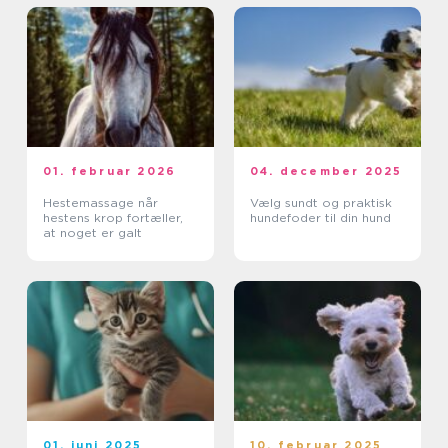
01. februar 2026
04. december 2025
Hestemassage når
Vælg sundt og praktisk
hestens krop fortæller,
hundefoder til din hund
at noget er galt
01. juni 2025
10. februar 2025