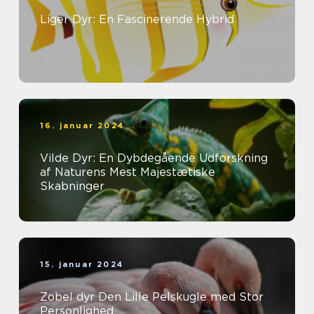
Liger Dyr: En Fascinerende Hybrid
16. januar 2024
Vilde Dyr: En Dybdegående Udforskning
af Naturens Mest Majestætiske
Skabninger
15. januar 2024
Zobel dyr Den Lille Pelskugle med Stor
Personlighed