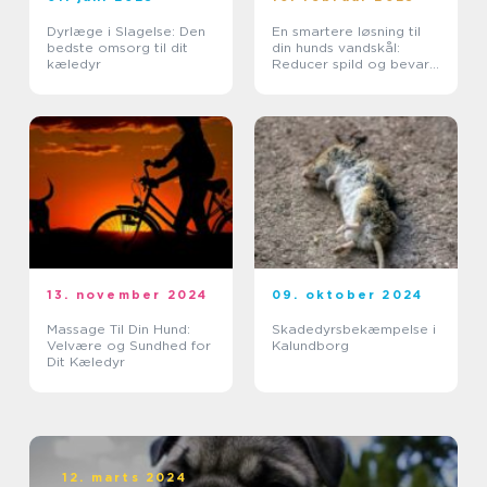
Dyrlæge i Slagelse: Den
En smartere løsning til
bedste omsorg til dit
din hunds vandskål:
kæledyr
Reducer spild og bevar
miljøet
13. november 2024
09. oktober 2024
Massage Til Din Hund:
Skadedyrsbekæmpelse i
Velvære og Sundhed for
Kalundborg
Dit Kæledyr
12. marts 2024