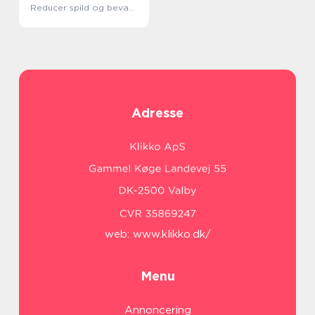
Reducer spild og bevar
miljøet
Adresse
web:
www.klikko.dk/
Menu
Annoncering