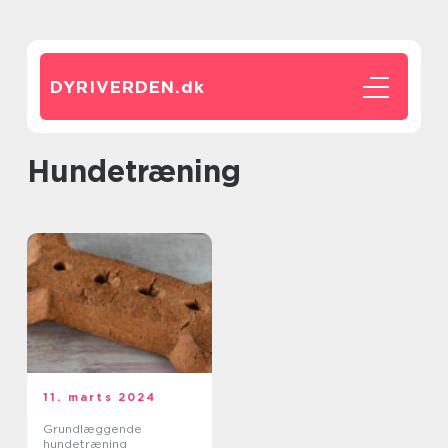
DYRIVERDEN.
dk
hundetræning
11. marts 2024
Grundlæggende
hundetræning