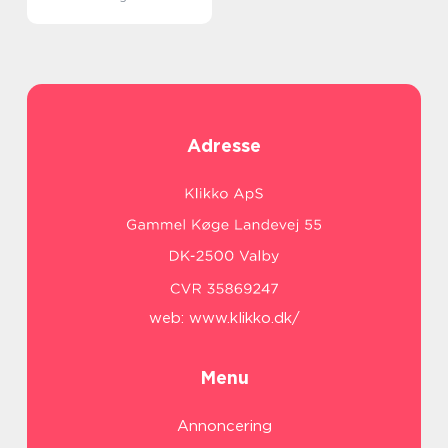
Adresse
web:
www.klikko.dk/
Menu
Annoncering