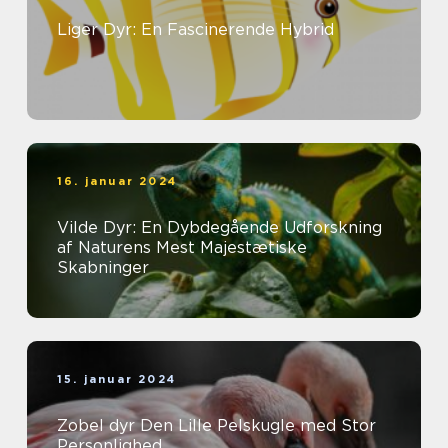
Liger Dyr: En Fascinerende Hybrid
16. januar 2024
Vilde Dyr: En Dybdegående Udforskning
af Naturens Mest Majestætiske
Skabninger
15. januar 2024
Zobel dyr Den Lille Pelskugle med Stor
Personlighed