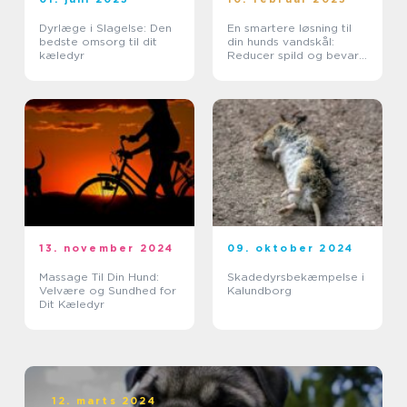
Dyrlæge i Slagelse: Den
En smartere løsning til
bedste omsorg til dit
din hunds vandskål:
kæledyr
Reducer spild og bevar
miljøet
13. november 2024
09. oktober 2024
Massage Til Din Hund:
Skadedyrsbekæmpelse i
Velvære og Sundhed for
Kalundborg
Dit Kæledyr
12. marts 2024