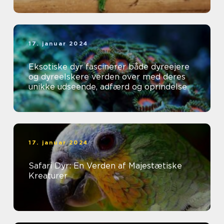
17. januar 2024
Eksotiske dyr fascinerer både dyreejere
og dyreelskere verden over med deres
unikke udseende, adfærd og oprindelse
17. januar 2024
Safari Dyr: En Verden af Majestætiske
Kreaturer