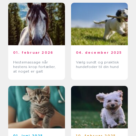
01. februar 2026
04. december 2025
Hestemassage når
Vælg sundt og praktisk
hestens krop fortæller,
hundefoder til din hund
at noget er galt
01. juni 2025
10. februar 2025