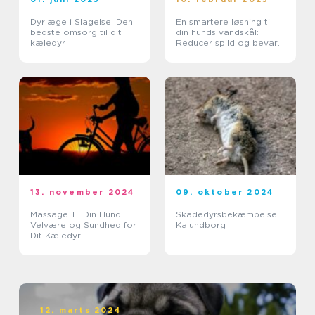
Dyrlæge i Slagelse: Den
En smartere løsning til
bedste omsorg til dit
din hunds vandskål:
kæledyr
Reducer spild og bevar
miljøet
13. november 2024
09. oktober 2024
Massage Til Din Hund:
Skadedyrsbekæmpelse i
Velvære og Sundhed for
Kalundborg
Dit Kæledyr
12. marts 2024