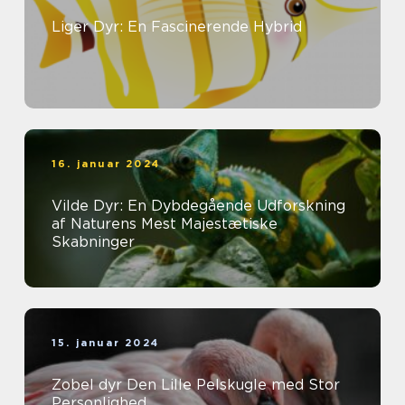
Liger Dyr: En Fascinerende Hybrid
16. januar 2024
Vilde Dyr: En Dybdegående Udforskning
af Naturens Mest Majestætiske
Skabninger
15. januar 2024
Zobel dyr Den Lille Pelskugle med Stor
Personlighed