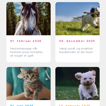
01. februar 2026
04. december 2025
Hestemassage når
Vælg sundt og praktisk
hestens krop fortæller,
hundefoder til din hund
at noget er galt
01. juni 2025
10. februar 2025