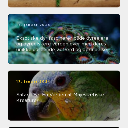
17. januar 2024
Eksotiske dyr fascinerer både dyreejere
og dyreelskere verden over med deres
unikke udseende, adfærd og oprindelse
17. januar 2024
Safari Dyr: En Verden af Majestætiske
Kreaturer