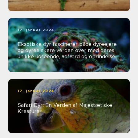
17. januar 2024
Eksotiske dyr fascinerer både dyreejere
og dyreelskere verden over med deres
unikke udseende, adfærd og oprindelse
17. januar 2024
Safari Dyr: En Verden af Majestætiske
Kreaturer