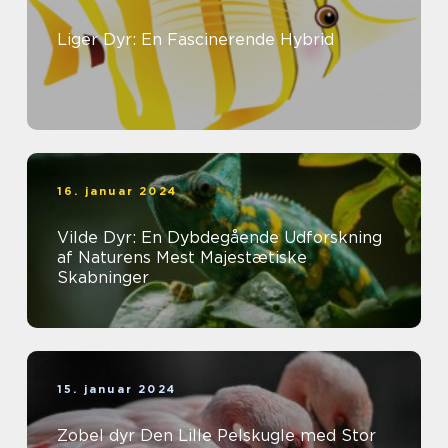
Liger Dyr: En Fascinerende Hybrid
16. januar 2024
Vilde Dyr: En Dybdegående Udforskning
af Naturens Mest Majestætiske
Skabninger
15. januar 2024
Zobel dyr Den Lille Pelskugle med Stor