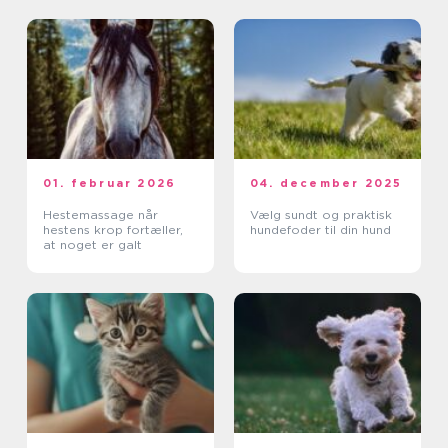
01. februar 2026
04. december 2025
Hestemassage når
Vælg sundt og praktisk
hestens krop fortæller,
hundefoder til din hund
at noget er galt