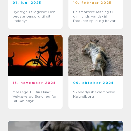
01. juni 2025
10. februar 2025
Dyrlæge i Slagelse: Den
En smartere løsning til
bedste omsorg til dit
din hunds vandskål:
kæledyr
Reducer spild og bevar
miljøet
13. november 2024
09. oktober 2024
Massage Til Din Hund:
Skadedyrsbekæmpelse i
Velvære og Sundhed for
Kalundborg
Dit Kæledyr